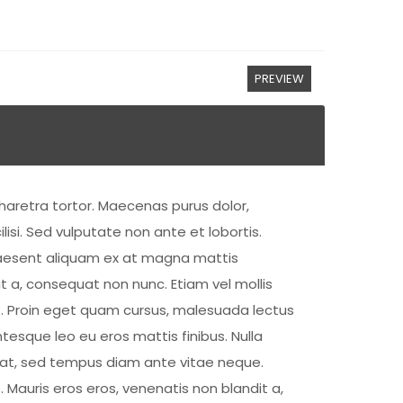
PREVIEW
haretra tortor. Maecenas purus dolor,
lisi. Sed vulputate non ante et lobortis.
 Praesent aliquam ex at magna mattis
t a, consequat non nunc. Etiam vel mollis
lit. Proin eget quam cursus, malesuada lectus
tesque leo eu eros mattis finibus. Nulla
r erat, sed tempus diam ante vitae neque.
Mauris eros eros, venenatis non blandit a,