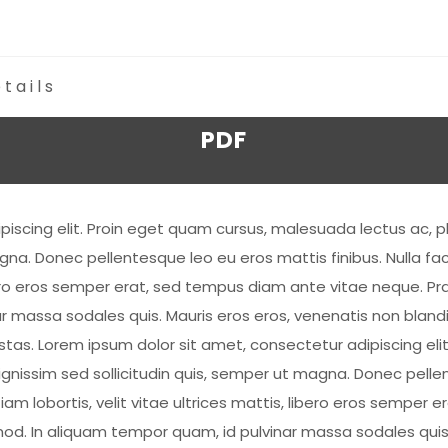
tails
PDF
piscing elit. Proin eget quam cursus, malesuada lectus ac, p
gna. Donec pellentesque leo eu eros mattis finibus. Nulla faci
 libero eros semper erat, sed tempus diam ante vitae neque.
 massa sodales quis. Mauris eros eros, venenatis non blandi
egestas. Lorem ipsum dolor sit amet, consectetur adipiscing e
ignissim sed sollicitudin quis, semper ut magna. Donec pellen
Etiam lobortis, velit vitae ultrices mattis, libero eros sempe
. In aliquam tempor quam, id pulvinar massa sodales quis. 