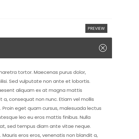
PREVIEW
haretra tortor. Maecenas purus dolor,
lisi. Sed vulputate non ante et lobortis.
 Praesent aliquam ex at magna mattis
t a, consequat non nunc. Etiam vel mollis
lit. Proin eget quam cursus, malesuada lectus
tesque leo eu eros mattis finibus. Nulla
r erat, sed tempus diam ante vitae neque.
Mauris eros eros, venenatis non blandit a,