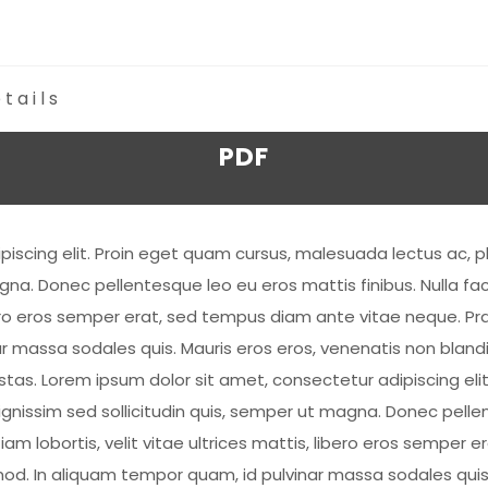
tails
PDF
piscing elit. Proin eget quam cursus, malesuada lectus ac, p
gna. Donec pellentesque leo eu eros mattis finibus. Nulla faci
 libero eros semper erat, sed tempus diam ante vitae neque.
 massa sodales quis. Mauris eros eros, venenatis non blandi
egestas. Lorem ipsum dolor sit amet, consectetur adipiscing e
ignissim sed sollicitudin quis, semper ut magna. Donec pellen
Etiam lobortis, velit vitae ultrices mattis, libero eros sempe
. In aliquam tempor quam, id pulvinar massa sodales quis. 